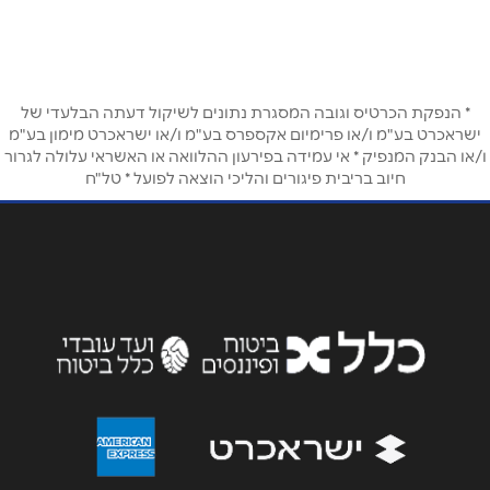
03-7750770
טלפון
*
* הנפקת הכרטיס וגובה המסגרת נתונים לשיקול דעתה הבלעדי של
אימייל
*
ישראכרט בע"מ ו/או פרימיום אקספרס בע"מ ו/או ישראכרט מימון בע"מ
ו/או הבנק המנפיק * אי עמידה בפירעון ההלוואה או האשראי עלולה לגרור
חיוב בריבית פיגורים והליכי הוצאה לפועל * טל"ח
נושא
*
אנא חזרו אלי בקשר ל...
הודעה
*
שליחה