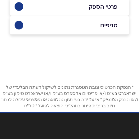
פרטי הספק
0527222234a
סניפים
גוש חלב
שם מלא
*
כביש ראשי
0527222234a
טלפון
*
* הנפקת הכרטיס וגובה המסגרת נתונים לשיקול דעתה הבלעדי של
אימייל
*
ישראכרט בע"מ ו/או פרימיום אקספרס בע"מ ו/או ישראכרט מימון בע"מ
ו/או הבנק המנפיק * אי עמידה בפירעון ההלוואה או האשראי עלולה לגרור
חיוב בריבית פיגורים והליכי הוצאה לפועל * טל"ח
נושא
*
אנא חזרו אלי בקשר ל...
הודעה
*