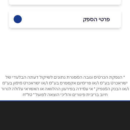
פרטי הספק
03-9032589
באתר
בפייסבוק
באינסטגרם
ביוטיוב
* הנפקת הכרטיס וגובה המסגרת נתונים לשיקול דעתה הבלעדי של
ישראכרט בע"מ ו/או פרימיום אקספרס בע"מ ו/או ישראכרט מימון בע"מ
שם מלא
*
ו/או הבנק המנפיק * אי עמידה בפירעון ההלוואה או האשראי עלולה לגרור
חיוב בריבית פיגורים והליכי הוצאה לפועל * טל"ח
טלפון
*
אימייל
*