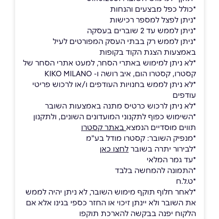
*כולל כפל מבצעים והנחות
*ניתן לפצל למספר רכישות
*ניתן לממש עד 2 שוברים בעסקה
*ניתן לממש רק בבתי העסק המפורטים לעיל
באמצעות הצגת הקוד בקופות
*לא ניתן למימוש באתרי הסחר, למעט אתרי הסחר של
קסטרו, קסטרו הום, איב רושה ו- KIKO MILANO
*לא ניתן לממש בחנויות העודפים ו/או לרכוש פריטי
עודפים
*לא ניתן לרכוש כרטיס מתנה באמצעות השובר
*השימוש כפוף לתקנוני המועדונים השונים, ולתקנון
תווים מוסדיים הנמצא
באתר קסטרו
*מנפיק השובר: קסטרו מודל בע"מ
*לבירור יתרה בשובר
לחצו כאן
*עד גמר המלאי
*התמונה להמחשה בלבד
*ט.ל.ח
*לאחר חלוף תוקף מימוש השובר, לא ניתן יהיה לממש
את השובר ולא יינתן זיכוי או החזר כספי בגינו אלא אם
הלקוח יפנה בבקשה להארכת תוקפו