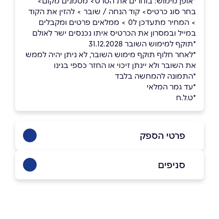
*אופן מימוש: בוחרים את הסרט> מסמנים מקום>
בחר סוג כרטיס> קוד הנחה / שובר > להזין את הקוד
> המחיר מתעדכן ל0 > ממלאים פרטים ומקבלים
במייל ובמסרון את הכרטיס איתו נכנסים ישר לאולם
*תוקף למימוש השובר 31.12.2028
*לאחר חלוף תוקף מימוש השובר, לא ניתן יהיה לממש
את השובר ולא יינתן זיכוי או החזר כספי בגינו
*התמונה להמחשה בלבד
*עד גמר המלאי
*ט.ל.ח
פרטי הספק
6876*
סניפים
באתר
בפייסבוק
תל אביב יפו
הארבעה 5