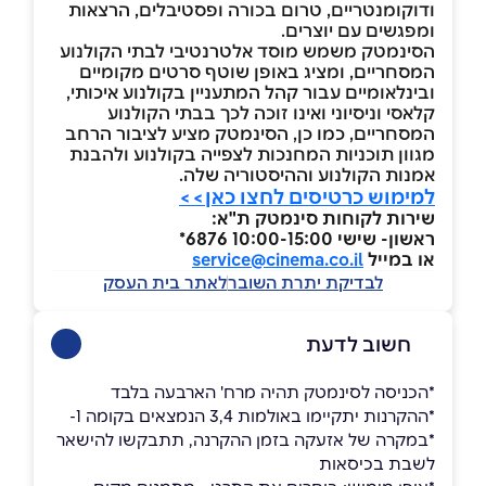
ודוקומנטריים, טרום בכורה ופסטיבלים, הרצאות
ומפגשים עם יוצרים.
הסינמטק משמש מוסד אלטרנטיבי לבתי הקולנוע
המסחריים, ומציג באופן שוטף סרטים מקומיים
ובינלאומיים עבור קהל המתעניין בקולנוע איכותי,
קלאסי וניסיוני ואינו זוכה לכך בבתי הקולנוע
המסחריים, כמו כן, הסינמטק מציע לציבור הרחב
מגוון תוכניות המחנכות לצפייה בקולנוע ולהבנת
אמנות הקולנוע וההיסטוריה שלה.
למימוש כרטיסים לחצו כאן>>
שירות לקוחות סינמטק ת"א:
ראשון- שישי 10:00-15:00 6876*
או במייל
service@cinema.co.il
לבדיקת יתרת השובר
לאתר בית העסק
חשוב לדעת
*הכניסה לסינמטק תהיה מרח' הארבעה בלבד
*ההקרנות יתקיימו באולמות 3,4 הנמצאים בקומה 1-
*במקרה של אזעקה בזמן ההקרנה, תתבקשו להישאר
לשבת בכיסאות