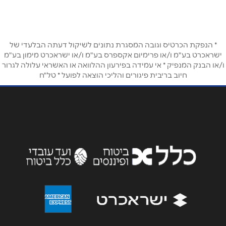
6876*
שם מלא
*
טלפון
*
* הנפקת הכרטיס וגובה המסגרת נתונים לשיקול דעתה הבלעדי של
ישראכרט בע"מ ו/או פרימיום אקספרס בע"מ ו/או ישראכרט מימון בע"מ
ו/או הבנק המנפיק * אי עמידה בפירעון ההלוואה או האשראי עלולה לגרור
חיוב בריבית פיגורים והליכי הוצאה לפועל * טל"ח
אימייל
*
נושא
*
אנא חזרו אלי בקשר ל...
הודעה
*