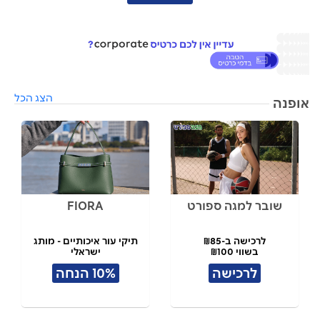
הצג הכל
אופנה
שובר למגה ספורט
FIORA
לרכישה ב-₪85
תיקי עור איכותיים - מותג
בשווי ₪100
ישראלי
לרכישה
10% הנחה