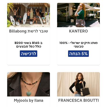
KANTERO
שובר לרשת Billabong
מותג תיקים ישראלי - 100%
ב-₪165 בשווי ₪200
טבעוני
כולל כפל מבצעים
תל אביב
5% הנחה
לרכישה
Myjools by Ilana
FRANCESCA BIGUTTI