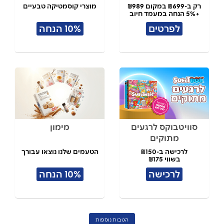
רק ב-₪699 במקום ₪989
מוצרי קוסמטיקה טבעיים
+5% הנחה במעמד חיוב
לפרטים
10% הנחה
סוויטבוקס לרגעים
מימון
מתוקים
לרכישה ב-₪150
הטעמים שלנו נוצאו עבורך
בשווי ₪175
לרכישה
10% הנחה
הטבות נוספות