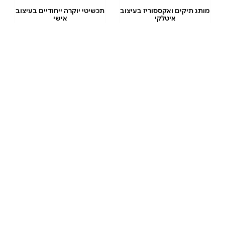
מותג תיקים ואקססוריז בעיצוב
תכשיטי יוקרה ייחודיים בעיצוב
איטלקי
אישי
10% הנחה
3% הנחה
שובר ל-CASTRO
שובר ל-CAROLINA
LEMKE
לרכישה ב-₪170
לרכישה ב-₪170
בשווי ₪200
בשווי ₪200
לרכישה
לרכישה