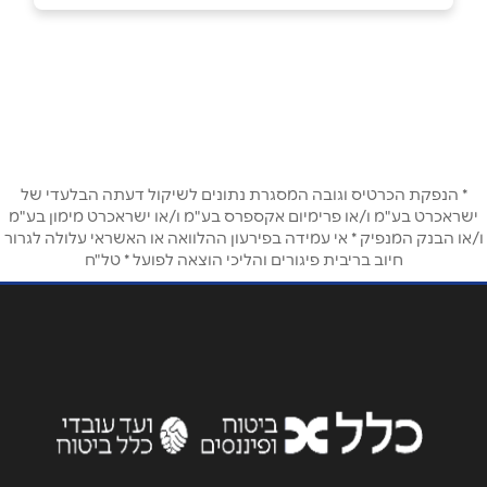
050-5890270
|
03-9623222
באתר
שם מלא
*
* הנפקת הכרטיס וגובה המסגרת נתונים לשיקול דעתה הבלעדי של
ישראכרט בע"מ ו/או פרימיום אקספרס בע"מ ו/או ישראכרט מימון בע"מ
ו/או הבנק המנפיק * אי עמידה בפירעון ההלוואה או האשראי עלולה לגרור
טלפון
*
חיוב בריבית פיגורים והליכי הוצאה לפועל * טל"ח
אימייל
*
נושא
*
אנא חזרו אלי בקשר ל...
הודעה
*