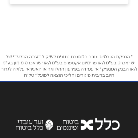
קרית מוצקין
באתר
החשמונאים 79
04-8747445
שם מלא
*
* הנפקת הכרטיס וגובה המסגרת נתונים לשיקול דעתה הבלעדי של
טלפון
*
ישראכרט בע"מ ו/או פרימיום אקספרס בע"מ ו/או ישראכרט מימון בע"מ
ו/או הבנק המנפיק * אי עמידה בפירעון ההלוואה או האשראי עלולה לגרור
חיוב בריבית פיגורים והליכי הוצאה לפועל * טל"ח
אימייל
*
נושא
*
אנא חזרו אלי בקשר ל...
הודעה
*