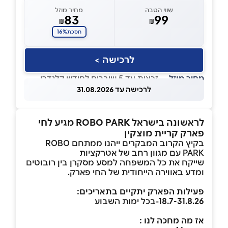
שווי הטבה
מחיר מוזל
83
99
₪
₪
16%
חסכת
לרכישה >
מחיר מוזל
— זכאות עד 5 שוברים לחודש קלנדרי
לרכישה עד 31.08.2026
לראשונה בישראל ROBO PARK מגיע לחי
פארק קריית מוצקין
בקיץ הקרוב המבקרים ייהנו ממתחם ROBO
PARK עם מגוון רחב של אטרקציות
שייקח את כל המשפחה למסע מסקרן בין רובוטים
ומדע באווירה הייחודית של החי פארק.
פעילות הפארק יתקיים בתאריכים:
18.7-31.8.26
-בכל ימות השבוע
אז מה מחכה לנו :