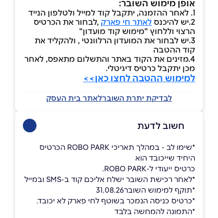
אופן מימוש השובר:
1. לאחר ההזמנה, יתקבל קוד למייל ולטלפון הנייד
2.יש להיכנס
לאתר חי פארק
,לבחור את הכרטיס
הרצוי וללחוץ "מימוש קוד מועדון"
3.יש לבחור את המועדון הרלוונטי , ולהקליד את
קוד ההטבה
4.מזינים את הקוד באתר והתשלום מתאפס, לאחר
מכן יתקבל כרטיס דיגיטלי.
למימוש ההטבה לחצו כאן>>
לבדיקת יתרת השובר
לאתר בית העסק
חשוב לדעת
*שימו לב - במהלך תאריכי ROBO PARK הכרטיס
היחיד שייכובד הוא
כרטיס ייעודי ל-ROBO PARK.
*לאחר רכישת השובר ישלח אליכם קוד ב-SMS ובמייל
*תוקף למימוש השובר31.08.26
*כרטיס כניסה הנמכר בשוטף לחי פארק לא יכובד.
*התמונה להמחשה בלבד