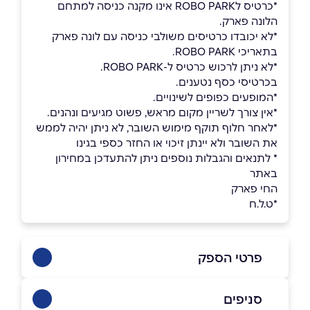
*כרטיס לROBO PARK אינו מקנה כניסה למתחם
הלונה פארק.
*לא יכובדו כרטיסים משולבי כניסה עם לונה פארק
בתאריכי ROBO PARK.
*לא ניתן לרכוש כרטיס ל-ROBO PARK.
בכרטיסי כסף נטענים.
*המופעים כפופים לשינויים.
*אין צורך לשריין מקום מראש, פשוט מגיעים ונהנים.
*לאחר חלוף תוקף מימוש השובר, לא ניתן יהיה לממש
את השובר ולא יינתן זיכוי או החזר כספי בגינו
* לתנאים והגבלות נוספים ניתן להתעדכן במחירון
באתר
החי פארק
*ט.ל.ח
פרטי הספק
סניפים
04-8747445