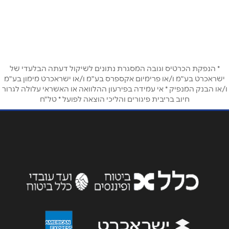
פתח תקווה ז'בוטינסקי 110 (כניסה דרך רחוב
המרץ 6) זמני פתיחה ימים א'-ה' בין השעות
09:00-17:00, יום ו' בין השעות 09:00-13:00
שם מלא
*
טלפון
*
* הנפקת הכרטיס וגובה המסגרת נתונים לשיקול דעתה הבלעדי של
ישראכרט בע"מ ו/או פרימיום אקספרס בע"מ ו/או ישראכרט מימון בע"מ
ו/או הבנק המנפיק * אי עמידה בפירעון ההלוואה או האשראי עלולה לגרור
חיוב בריבית פיגורים והליכי הוצאה לפועל * טל"ח
אימייל
*
נושא
*
אנא חזרו אלי בקשר ל...
הודעה
*