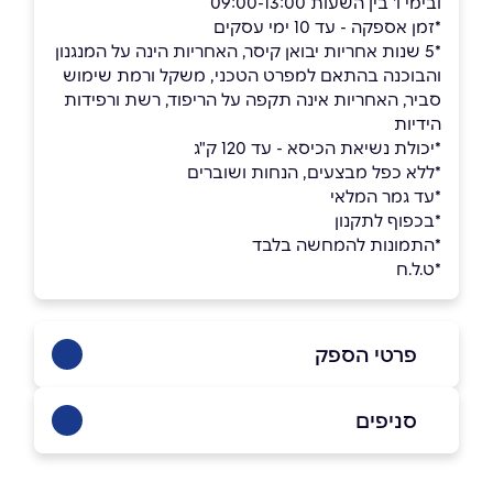
ובימי ו' בין השעות 09:00-13:00
*זמן אספקה - עד 10 ימי עסקים
*5 שנות אחריות יבואן קיסר, האחריות הינה על המנגנון
והבוכנה בהתאם למפרט הטכני, משקל ורמת שימוש
סביר, האחריות אינה תקפה על הריפוד, רשת ורפידות
הידיות
*יכולת נשיאת הכיסא - עד 120 ק"ג
*ללא כפל מבצעים, הנחות ושוברים
*עד גמר המלאי
*בכפוף לתקנון
*התמונות להמחשה בלבד
*ט.ל.ח
פרטי הספק
053-3384533
|
072-3319650
סניפים
באתר
בפייסבוק
באינסטגרם
אולם תצוגה