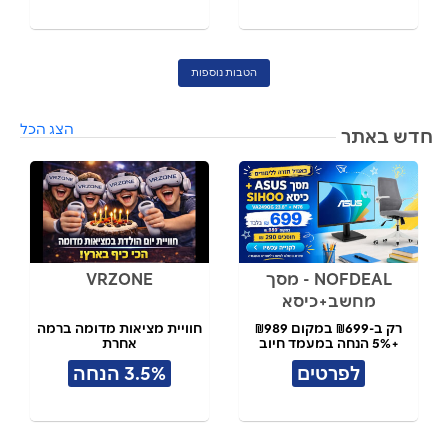
הטבות נוספות
הצג הכל
חדש באתר
NOFDEAL - מסך
VRZONE
מחשב+כיסא
רק ב-₪699 במקום ₪989
חוויית מציאות מדומה ברמה
+5% הנחה במעמד חיוב
אחרת
לפרטים
3.5% הנחה