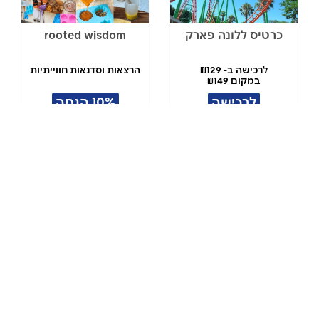
כרטיס ללונה פארק
rooted wisdom
לרכישה ב- ₪129
הרצאות וסדנאות חווייתיות
במקום ₪149
לרכישה
10% הנחה
דיל לעוף בטירוף
אופנוע ים יחיד קיסוסקי
קיסוסקי אילת
אילת
לרכישה ב-₪250
לרכישה ב-₪160
במקום ₪295
במקום ₪190
לרכישה
לרכישה