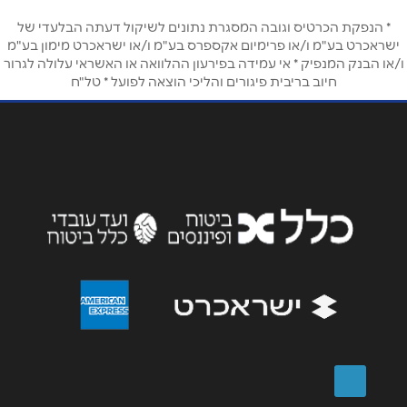
טלפון
*
* הנפקת הכרטיס וגובה המסגרת נתונים לשיקול דעתה הבלעדי של
ישראכרט בע"מ ו/או פרימיום אקספרס בע"מ ו/או ישראכרט מימון בע"מ
ו/או הבנק המנפיק * אי עמידה בפירעון ההלוואה או האשראי עלולה לגרור
חיוב בריבית פיגורים והליכי הוצאה לפועל * טל"ח
אימייל
*
נושא
*
אנא חזרו אלי בקשר ל...
הודעה
*
שליחה