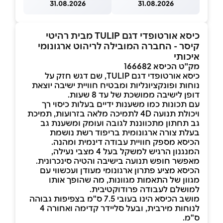
31.08.2026
31.08.2026
כיסא אורטופדי דגם TULIP מבית רהיטי
קיסר - החברה המובילה לריהוט ארגונומי
איכותי
מק"ט הכיסא 166682
כיסא אורטופדי דגם TULIP, שם דגש חזק על
נוחות ופונקציונליות ומבטיח חוויית ישיבה יוצאת
דופן לישיבה ממושכת של עד 8 שעות.
עם תכונות כמו משענות ידיים בעלות כיסוי רך
ויכולת תנועה 4D לתמיכה מלאה בזרועות, תמיכת
גב תחתון מתכווננת לגובה ועומק ומשענת גב
בעלת צורה ארגונומית בריפוד רשת נושמת
הכיסא מספק חוויית עבודה דינמית ומהנה.
המנגנון הרגיש למשקל בעל 4 מצבי נעילה,
מאפשר חופש תנועה בישיבה והטיה סינכרונית.
הכיסא מציע פתרון ארגונומי מעודן ועכשווי עם
מגוון של התאמות מגוונות, מה שהופך אותו
למושלם לעבודה פרודוקטיבית.
מושב הכיסא הינו בעובי 7.5 ס"מ בצפיפות גבוהה
לנוחות מירבית, ובעל סליידר קדימה ואחורה 4
ס"מ.