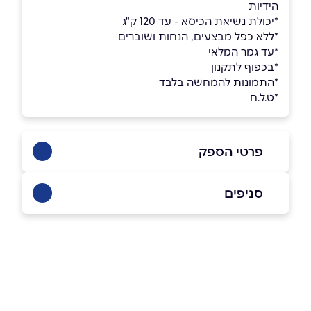
הידיות
*יכולת נשיאת הכיסא - עד 120 ק"ג
*ללא כפל מבצעים, הנחות ושוברים
*עד גמר המלאי
*בכפוף לתקנון
*התמונות להמחשה בלבד
*ט.ל.ח
פרטי הספק
053-3384533
|
072-3319650
סניפים
באתר
בפייסבוק
באינסטגרם
אולם תצוגה
פתח תקווה ז'בוטינסקי 110 (כניסה דרך רחוב
המרץ 6) זמני פתיחה ימים א'-ה' בין השעות
09:00-17:00, יום ו' בין השעות 09:00-13:00
שם מלא
*